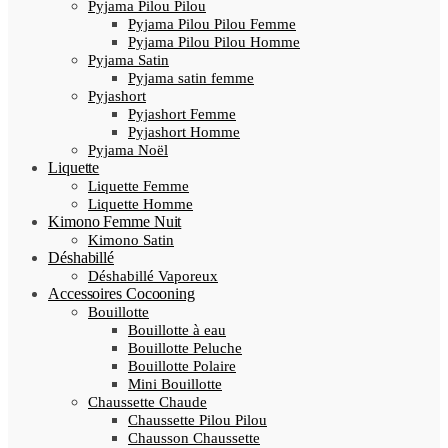
Pyjama Pilou Pilou
Pyjama Pilou Pilou Femme
Pyjama Pilou Pilou Homme
Pyjama Satin
Pyjama satin femme
Pyjashort
Pyjashort Femme
Pyjashort Homme
Pyjama Noël
Liquette
Liquette Femme
Liquette Homme
Kimono Femme Nuit
Kimono Satin
Déshabillé
Déshabillé Vaporeux
Accessoires Cocooning
Bouillotte
Bouillotte à eau
Bouillotte Peluche
Bouillotte Polaire
Mini Bouillotte
Chaussette Chaude
Chaussette Pilou Pilou
Chausson Chaussette