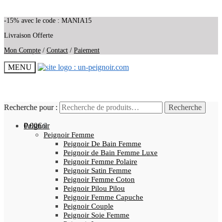
-15% avec le code : MANIA15
Livraison Offerte
Mon Compte
/
Contact
/
Paiement
MENU
Recherche pour :
Recherche pour :
Recherche
Recherche
0.00
Peignoir
€
0
Peignoir Femme
Peignoir De Bain Femme
Peignoir de Bain Femme Luxe
Peignoir Femme Polaire
Peignoir Satin Femme
Peignoir Femme Coton
Peignoir Pilou Pilou
Peignoir Femme Capuche
Peignoir Couple
Peignoir Soie Femme