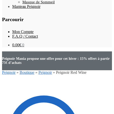
Masque de Sommeil
Manteau Peignoir
Parcourir
Mon Compte
F.A.Q / Contact
0.00
€
0
Peignoir Mania propose une offre pour cet hiver : 15% offert à partir
75€ d’achats
Peignoir
»
Boutique
»
Peignoir
»
Peignoir Red Wine