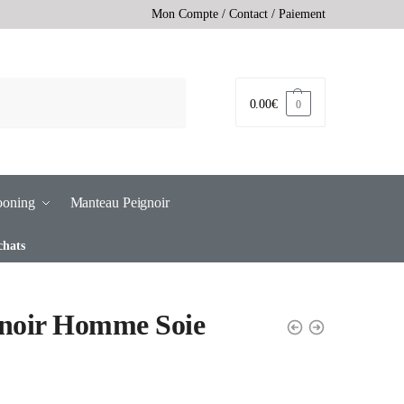
Mon Compte
/
Contact
/
Paiement
0.00
€
0
ooning
Manteau Peignoir
chats
gnoir Homme Soie