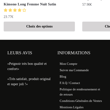
Kimono Long Femme Nuit Satin
57.90
€
23.77
€
Choix des options
Cho
LEURS AVIS
INFORMATIONS
«Peignoir très bon qualité et
Mon Compte
confort»
Suivre ma Commande
Blog
«Très satisfait, produit original
F.A.Q / Contact
et super joli !»
Politique de remboursement et
de retours
Conditions Générales de Ventes
Mentions Légales