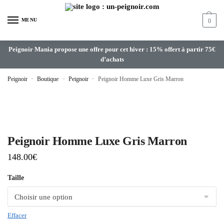
MENU
0
Peignoir Mania propose une offre pour cet hiver : 15% offert à partir 75€
d’achats
Peignoir
»
Boutique
»
Peignoir
»
Peignoir Homme Luxe Gris Marron
Peignoir Homme Luxe Gris Marron
148.00
€
Taille
Effacer