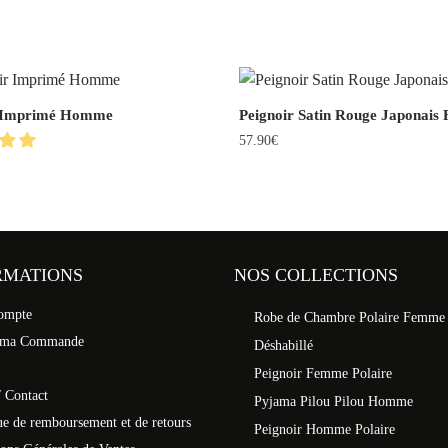
r Imprimé Homme
Peignoir Satin Rouge Japonai
57.90
€
RMATIONS
NOS COLLECTIONS
ompte
Robe de Chambre Polaire Femme
 ma Commande
Déshabillé
Peignoir Femme Polaire
 Contact
Pyjama Pilou Pilou Homme
ue de remboursement et de retours
Peignoir Homme Polaire