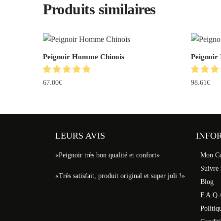
Produits similaires
Peignoir Homme Chinois
Peignoi
67.00
€
98.61
€
LEURS AVIS
INFO
«Peignoir très bon qualité et confort»
Mon C
Suivre
«Très satisfait, produit original et super joli !»
Blog
F.A.Q /
Politiq