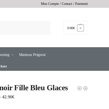
Mon Compte
/
Contact
/
Paiement
0.00
€
0
ooning
Manteau Peignoir
chats
noir Fille Bleu Glaces
–
42.90
€