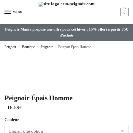
MENU
0
Peignoir Mania propose une offre pour cet hiver : 15% offert à partir 75€
d’achats
Peignoir
»
Boutique
»
Peignoir
»
Peignoir Épais Homme
Peignoir Épais Homme
116.59
€
Couleur