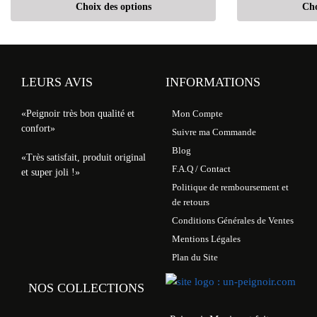
Choix des options
Cho
LEURS AVIS
INFORMATIONS
«Peignoir très bon qualité et
Mon Compte
confort»
Suivre ma Commande
Blog
«Très satisfait, produit original
F.A.Q / Contact
et super joli !»
Politique de remboursement et
de retours
Conditions Générales de Ventes
Mentions Légales
Plan du Site
NOS COLLECTIONS