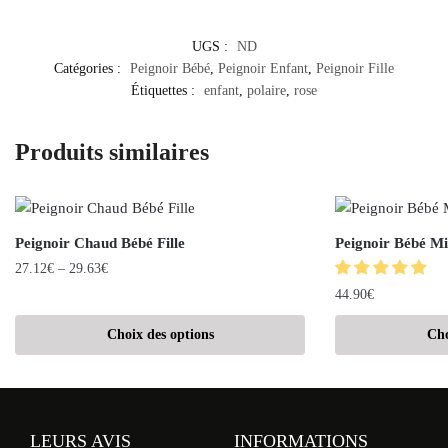
UGS :
ND
Catégories :
Peignoir Bébé
,
Peignoir Enfant
,
Peignoir Fille
Étiquettes :
enfant
,
polaire
,
rose
Produits similaires
Peignoir Chaud Bébé Fille
Peignoir Bébé Mi
27.12
€
–
29.63
€
44.90
€
Choix des options
Cho
LEURS AVIS
INFORMATIONS