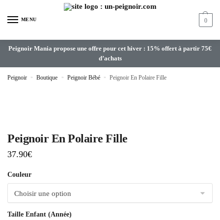
MENU
0
Peignoir Mania propose une offre pour cet hiver : 15% offert à partir 75€
d’achats
Peignoir
»
Boutique
»
Peignoir Bébé
»
Peignoir En Polaire Fille
Peignoir En Polaire Fille
37.90
€
Couleur
Taille Enfant (Année)