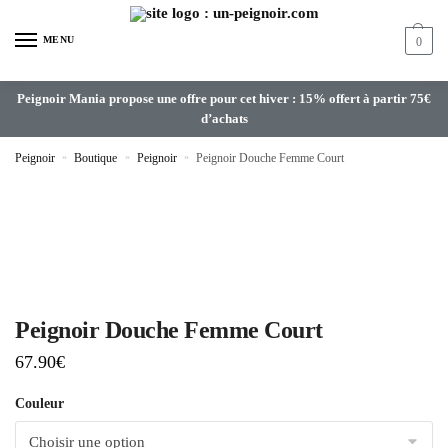
MENU
0
Peignoir Mania propose une offre pour cet hiver : 15% offert à partir 75€
d’achats
Peignoir
»
Boutique
»
Peignoir
»
Peignoir Douche Femme Court
Peignoir Douche Femme Court
67.90
€
Couleur