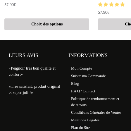
57.90
€
57.90
€
Choix des options
Cho
LEURS AVIS
INFORMATIONS
«Peignoir très bon qualité et
Mon Compte
confort»
Suivre ma Commande
Blog
«Très satisfait, produit original
F.A.Q / Contact
et super joli !»
Politique de remboursement et
de retours
Conditions Générales de Ventes
Mentions Légales
Plan du Site