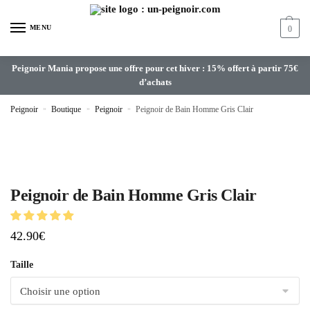
MENU
0
Peignoir Mania propose une offre pour cet hiver : 15% offert à partir 75€
d’achats
Peignoir
»
Boutique
»
Peignoir
»
Peignoir de Bain Homme Gris Clair
Peignoir de Bain Homme Gris Clair
42.90
€
Taille