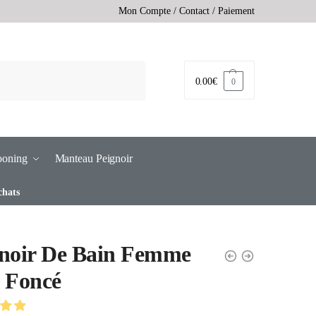
Mon Compte
/
Contact
/
Paiement
0.00
€
0
ooning
Manteau Peignoir
chats
noir De Bain Femme
 Foncé