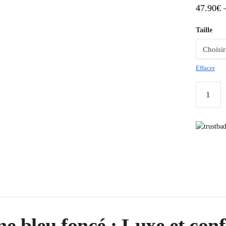
47.90
€
Taille
Effacer
e bleu foncé : Luxe et conf