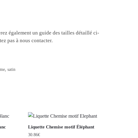
erez également un guide des tailles détaillé ci-
itez pas à nous contacter.
me
,
satin
anc
Liquette Chemise motif Éléphant
30.86
€