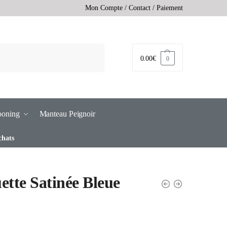
Mon Compte
/
Contact
/
Paiement
0.00
€
0
ooning
Manteau Peignoir
chats
ette Satinée Bleue