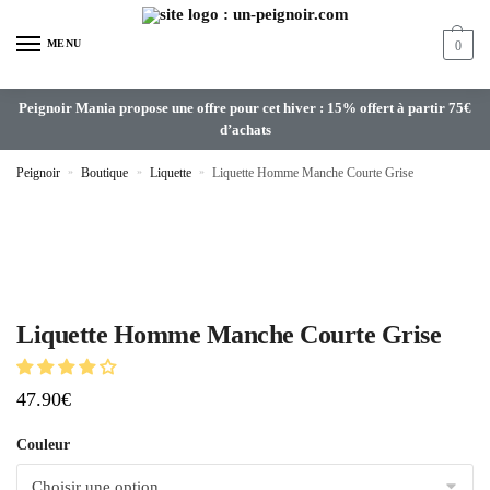
MENU
0
Peignoir Mania propose une offre pour cet hiver : 15% offert à partir 75€
d’achats
Peignoir
»
Boutique
»
Liquette
»
Liquette Homme Manche Courte Grise
Liquette Homme Manche Courte Grise
47.90
€
Couleur