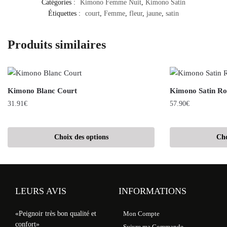
Catégories :
Kimono Femme Nuit
,
Kimono Satin
Étiquettes :
court
,
Femme
,
fleur
,
jaune
,
satin
Produits similaires
Kimono Blanc Court
Kimono Satin R
31.91
€
57.90
€
Choix des options
Cho
LEURS AVIS
INFORMATIONS
«Peignoir très bon qualité et
Mon Compte
confort»
Suivre ma Commande