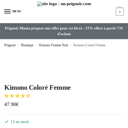
MENU
0
Peignoir Mania propose une offre pour cet hiver : 15% offert à partir 75€
d’achats
Peignoir
»
Boutique
»
Kimono Femme Nuit
»
Kimono Coloré Femme
Kimono Coloré Femme
47.90
€
13 en stock