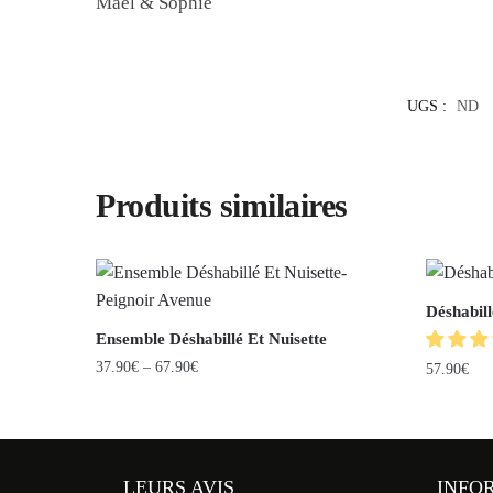
Maël & Sophie
UGS :
ND
Produits similaires
Déshabil
Ensemble Déshabillé Et Nuisette
37.90
€
–
67.90
€
57.90
€
LEURS AVIS
INFO