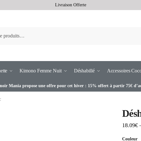
Livraison Offerte
ette
Kimono Femme Nuit
Déshabillé
Accessoires Coc
noir Mania propose une offre pour cet hiver : 15% offert à partir 75€ d’a
c
Désh
18.09
€
Couleur