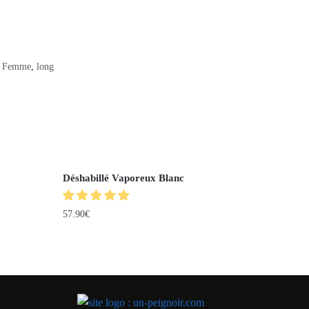
,
Femme
,
long
Déshabillé Vaporeux Blanc
57.90
€