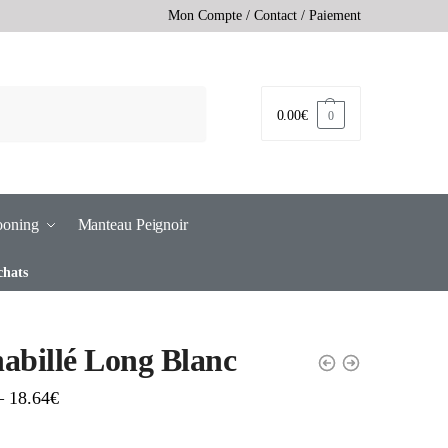
Mon Compte
/
Contact
/
Paiement
0.00
€
0
ooning
Manteau Peignoir
chats
abillé Long Blanc
–
18.64
€