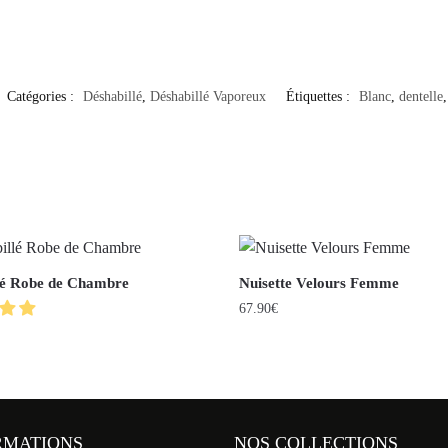
Catégories :
Déshabillé
,
Déshabillé Vaporeux
Étiquettes :
Blanc
,
dentelle
lé Robe de Chambre
Nuisette Velours Femme
67.90
€
RMATIONS
NOS COLLECTIONS