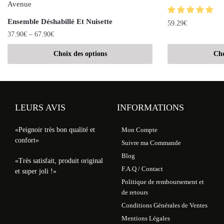
Ensemble Déshabillé Et Nuisette
59.29
€
37.90
€
–
67.90
€
Choix des options
Cho
LEURS AVIS
INFORMATIONS
«Peignoir très bon qualité et
Mon Compte
confort»
Suivre ma Commande
Blog
«Très satisfait, produit original
F.A.Q / Contact
et super joli !»
Politique de remboursement et
de retours
Conditions Générales de Ventes
Mentions Légales