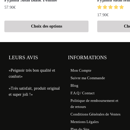
57.90
€
17.90
€
Choix des options
Cho
LEURS AVIS
INFORMATIONS
«Peignoir très bon qualité et
Mon Compte
confort»
Suivre ma Commande
Blog
«Très satisfait, produit original
F.A.Q / Contact
et super joli !»
Politique de remboursement et
de retours
Conditions Générales de Ventes
Mentions Légales
Plan du Site