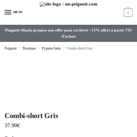
MENU
0
Peignoir Mania propose une offre pour cet hiver : 15% offert à partir 75€
d’achats
Peignoir
»
Boutique
»
Pyjama Satin
»
Combi-short Gris
Combi-short Gris
37.90
€