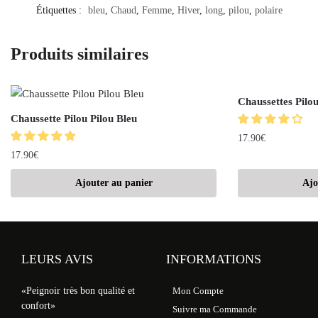
Étiquettes :
bleu
,
Chaud
,
Femme
,
Hiver
,
long
,
pilou
,
polaire
Produits similaires
Chaussettes Pilo
Chaussette Pilou Pilou Bleu
17.90
€
17.90
€
Ajouter au panier
Ajo
LEURS AVIS
INFORMATIONS
«Peignoir très bon qualité et
Mon Compte
confort»
Suivre ma Commande