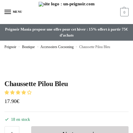
MENU
0
Peignoir Mania propose une offre pour cet hiver : 15% offert à partir 75€
d’achats
Peignoir
»
Boutique
»
Accessoires Cocooning
»
Chaussette Pilou Bleu
Chaussette Pilou Bleu
17.90
€
18 en stock